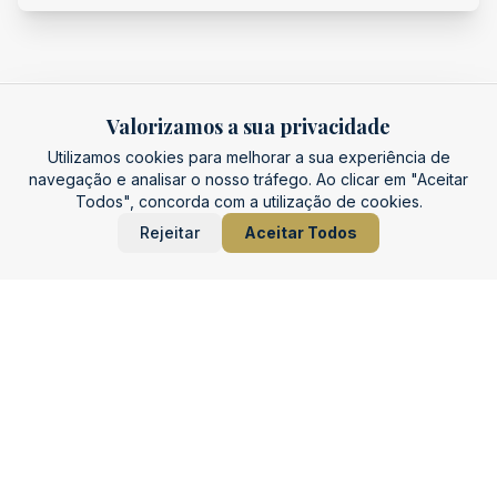
Valorizamos a sua privacidade
Utilizamos cookies para melhorar a sua experiência de
O Que Dizem os Nossos
navegação e analisar o nosso tráfego. Ao clicar em "Aceitar
Pacientes
Todos", concorda com a utilização de cookies.
Rejeitar
Aceitar Todos
★
★
★
★
★
"Fui muito bem recebido desde o primeiro
momento. Todo o atendimento foi feito com
profissionalismo e simpatia. Senti-me em boas
mãos durante toda a consulta. Recomendo
vivamente a clínica!"